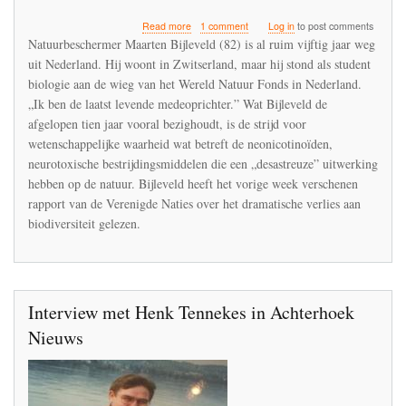
about
Read more
1 comment
Log in
to post comments
De
Natuurbeschermer Maarten Bijleveld (82) is al ruim vijftig jaar weg
Nederlandse
uit Nederland. Hij woont in Zwitserland, maar hij stond als student
ornitholoog
biologie aan de wieg van het Wereld Natuur Fonds in Nederland.
die
de
„Ik ben de laatst levende medeoprichter.” Wat Bijleveld de
gevaren
afgelopen tien jaar vooral bezighoudt, is de strijd voor
van
wetenschappelijke waarheid wat betreft de neonicotinoïden,
DDT
neurotoxische bestrijdingsmiddelen die een „desastreuze” uitwerking
en
IMIDACLOPRID
hebben op de natuur. Bijleveld heeft het vorige week verschenen
vroegtijdig
rapport van de Verenigde Naties over het dramatische verlies aan
onderkende
biodiversiteit gelezen.
Interview met Henk Tennekes in Achterhoek
Nieuws