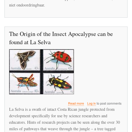
niet ondoordringbaar.
in
La
Selva
The Origin of the Insect Apocalypse can be
found at La Selva
about
Read more
Log in
to post comments
The
La Selva is a swath of intact Costa Rican jungle protected from
Origin
development specifically for use by science researchers and
of
educators. Hints of research projects can be seen along the over 30
the
Insect
miles of pathways that weave through the jungle – a tree tagged