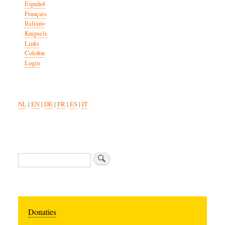
Español
Français
Italiano
Knipsels
Links
Colofon
Login
NL
|
EN
|
DE
|
FR
|
ES
|
IT
Search
Donaties