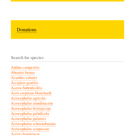
Donations
Search for species
Anthus campestris
Abramis brama
Acanthis cabaret
Accipiter gentilis
Aceros Subruficollis
Acris crepitans blanchardi
Acrocephalus agricola
Acrocephalus arundinaceus
Acrocephalus bistrigiceps
Acrocephalus paludicola
Acrocephalus palustris
Acrocephalus schoenobaenus
Acrocephalus scirpaceus
Actitis hypoleucos