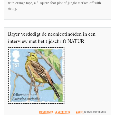
Apocalypse
with orange tape, a 3-square-foot plot of jungle marked off with
can
string.
be
found
at
La
Selva
Bayer verdedigt de neonicotinoïden in een
interview met het tijdschrift NATUR
about
Read more
2 comments
Log in
to post comments