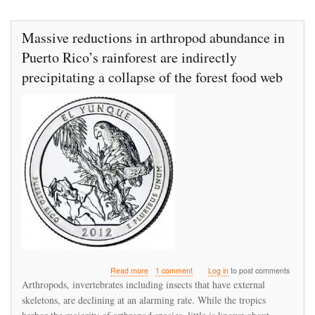
Massive reductions in arthropod abundance in
Puerto Rico’s rainforest are indirectly
precipitating a collapse of the forest food web
about
Read more
1 comment
Log in
to post comments
Massive
Arthropods, invertebrates including insects that have external
reductions
skeletons, are declining at an alarming rate. While the tropics
in