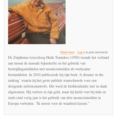
about
Read more
Log in
to post comments
Interview
De Zutphense toxicoloog Henk Tennekes (1950) toonde het verband
met
aan tussen de massale bijensterfte en het gebruik van
Henk
bestrijdingsmiddelen met neonicotinoïden als werkzame
Tennekes
in
bestanddelen. In 2010 publiceerde hij zijn boek ‘A disaster in the
Achterhoek
making’ waarin hij het grote publiek waarschuwde voor een
Nieuws
dreigende milieucatastrofe. Het werd de klokkenluider niet in dank
afgenomen. Hij verloor al zijn geld, maar hij hield voet bij stuk en
sinds eind vorig jaar is het gebruik van drie neonicotinoïden in
Europa verboden. “Ik moest voor de waarheid kiezen.”