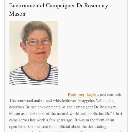
Environmental Campaigner Dr Rosemary
Mason
about
Read more
Log in
to post comments
Agrochemical
The renowned author and whistleblower Evaggelos Vallianatos
Apocalypse:
describes British environmentalist and campaigner Dr Rosemary
Interview
Mason as a “defender of the natural world and public health.” I first
with
Environmental
came across her work a few years ago. It was in the form of an
Campaigner
open letter she had sent to an official about the devastating
Dr