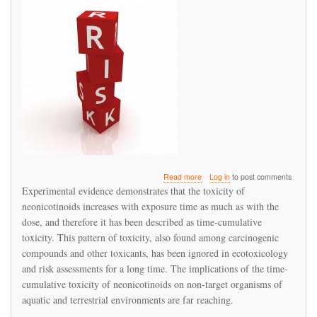
about
Read more
Log in
to post comments
Time-
Experimental evidence demonstrates that the toxicity of
Cumulative
neonicotinoids increases with exposure time as much as with the
Toxicity
dose, and therefore it has been described as time-cumulative
of
Neonicotinoids:
toxicity. This pattern of toxicity, also found among carcinogenic
Experimental
compounds and other toxicants, has been ignored in ecotoxicology
Evidence
and risk assessments for a long time. The implications of the time-
and
cumulative toxicity of neonicotinoids on non-target organisms of
Implications
for
aquatic and terrestrial environments are far reaching.
Environmental