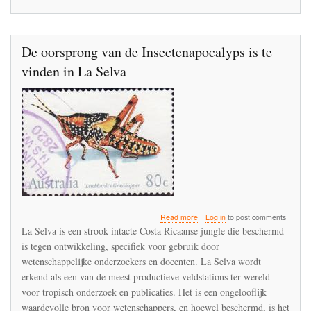
Risk
Assessments
De oorsprong van de Insectenapocalyps is te
vinden in La Selva
about
Read more
Log in
to post comments
De
La Selva is een strook intacte Costa Ricaanse jungle die beschermd
oorsprong
is tegen ontwikkeling, specifiek voor gebruik door
van
wetenschappelijke onderzoekers en docenten. La Selva wordt
de
Insectenapocalyps
erkend als een van de meest productieve veldstations ter wereld
is
voor tropisch onderzoek en publicaties. Het is een ongelooflijk
te
waardevolle bron voor wetenschappers, en hoewel beschermd, is het
vinden