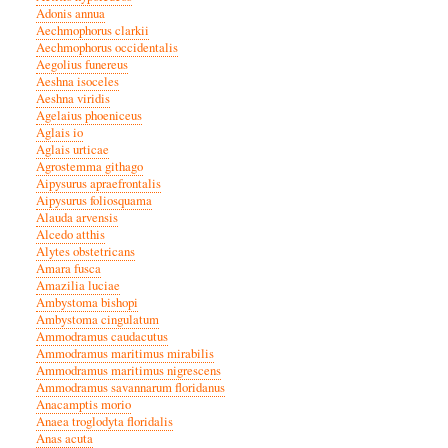
Adonis annua
Aechmophorus clarkii
Aechmophorus occidentalis
Aegolius funereus
Aeshna isoceles
Aeshna viridis
Agelaius phoeniceus
Aglais io
Aglais urticae
Agrostemma githago
Aipysurus apraefrontalis
Aipysurus foliosquama
Alauda arvensis
Alcedo atthis
Alytes obstetricans
Amara fusca
Amazilia luciae
Ambystoma bishopi
Ambystoma cingulatum
Ammodramus caudacutus
Ammodramus maritimus mirabilis
Ammodramus maritimus nigrescens
Ammodramus savannarum floridanus
Anacamptis morio
Anaea troglodyta floridalis
Anas acuta