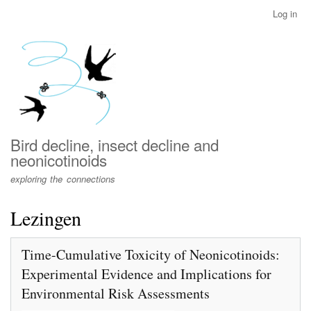
Skip
Log in
User
to
account
main
menu
content
Bird decline, insect decline and
neonicotinoids
exploring the connections
Lezingen
Time-Cumulative Toxicity of Neonicotinoids:
Experimental Evidence and Implications for
Environmental Risk Assessments