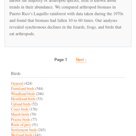
harbor the majority of arthropod species, little is known about
arthropod
abundance
trends in their abundance. We compared arthropod biomass in
in
Puerto Rico’s Luquillo rainforest with data taken during the 1970s
Puerto
and found that biomass had fallen 10 to 60 times. Our analyses
Rico’s
revealed synchronous declines in the lizards, frogs, and birds that
rainforest
are
eat arthropods.
indirectly
precipitating
a
collapse
of
Page 1
Next
Next ›
the
Pagination
page
forest
Birds
food
web
General
(424)
Farmland birds
(544)
Woodland birds
(246)
Heathland birds
(53)
Upland birds
(52)
Coast birds
(176)
Marsh birds
(79)
Prairie birds
(77)
Birds of prey
(51)
Settlement birds
(243)
Wetland birds
(141)