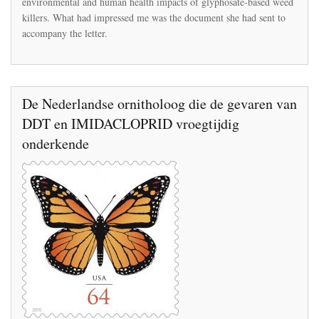
environmental and human health impacts of glyphosate-based weed
Rosemary
killers. What had impressed me was the document she had sent to
Mason
accompany the letter.
De Nederlandse ornitholoog die de gevaren van
DDT en IMIDACLOPRID vroegtijdig
onderkende