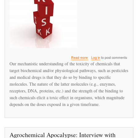
about
Read more
Log in
to post comments
Time‐
Our mechanistic understanding of the toxicity of chemicals that
Cumulative
target biochemical and/or physiological pathways, such as pesticides
Toxicity
and medical drugs is that they do so by binding to specific
of
Neonicotinoids:
molecules. The nature of the latter molecules (e.g., enzymes,
Experimental
receptors, DNA, proteins, etc.) and the strength of the binding to
Evidence
such chemicals elicit a toxic effect in organisms, which magnitude
and
depends on the doses exposed in a given timeframe.
Implications
for
Environmental
Risk
Assessments
Agrochemical Apocalypse: Interview with