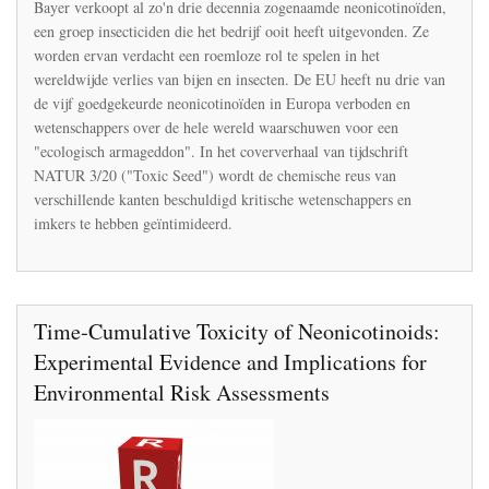
Bayer
Bayer verkoopt al zo'n drie decennia zogenaamde neonicotinoïden,
verdedigt
een groep insecticiden die het bedrijf ooit heeft uitgevonden. Ze
de
worden ervan verdacht een roemloze rol te spelen in het
neonicotinoïden
in
wereldwijde verlies van bijen en insecten. De EU heeft nu drie van
een
de vijf goedgekeurde neonicotinoïden in Europa verboden en
interview
wetenschappers over de hele wereld waarschuwen voor een
met
"ecologisch armageddon". In het coververhaal van tijdschrift
het
tijdschrift
NATUR 3/20 ("Toxic Seed") wordt de chemische reus van
NATUR
verschillende kanten beschuldigd kritische wetenschappers en
imkers te hebben geïntimideerd.
Time‐Cumulative Toxicity of Neonicotinoids:
Experimental Evidence and Implications for
Environmental Risk Assessments