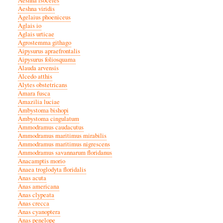
Aeshna isoceles
Aeshna viridis
Agelaius phoeniceus
Aglais io
Aglais urticae
Agrostemma githago
Aipysurus apraefrontalis
Aipysurus foliosquama
Alauda arvensis
Alcedo atthis
Alytes obstetricans
Amara fusca
Amazilia luciae
Ambystoma bishopi
Ambystoma cingulatum
Ammodramus caudacutus
Ammodramus maritimus mirabilis
Ammodramus maritimus nigrescens
Ammodramus savannarum floridanus
Anacamptis morio
Anaea troglodyta floridalis
Anas acuta
Anas americana
Anas clypeata
Anas crecca
Anas cyanoptera
Anas penelope