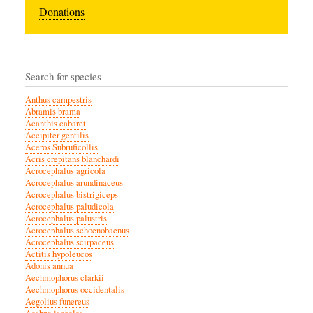
Donations
Search for species
Anthus campestris
Abramis brama
Acanthis cabaret
Accipiter gentilis
Aceros Subruficollis
Acris crepitans blanchardi
Acrocephalus agricola
Acrocephalus arundinaceus
Acrocephalus bistrigiceps
Acrocephalus paludicola
Acrocephalus palustris
Acrocephalus schoenobaenus
Acrocephalus scirpaceus
Actitis hypoleucos
Adonis annua
Aechmophorus clarkii
Aechmophorus occidentalis
Aegolius funereus