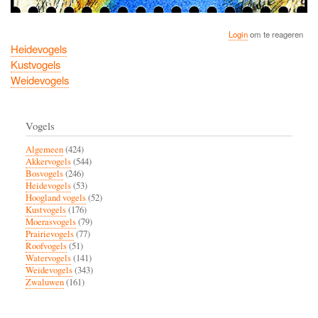
Login
om te reageren
Heidevogels
Kustvogels
Weidevogels
Vogels
Algemeen
(424)
Akkervogels
(544)
Bosvogels
(246)
Heidevogels
(53)
Hoogland vogels
(52)
Kustvogels
(176)
Moerasvogels
(79)
Prairievogels
(77)
Roofvogels
(51)
Watervogels
(141)
Weidevogels
(343)
Zwaluwen
(161)