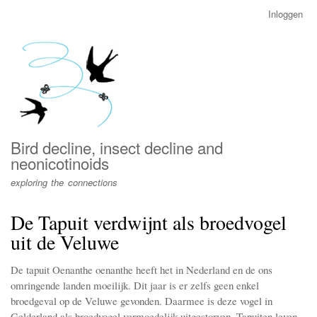
Overslaan
Inloggen
User
en
account
naar
menu
de
inhoud
gaan
Bird decline, insect decline and
neonicotinoids
exploring the connections
De Tapuit verdwijnt als broedvogel
uit de Veluwe
De tapuit Oenanthe oenanthe heeft het in Nederland en de ons
omringende landen moeilijk. Dit jaar is er zelfs geen enkel
broedgeval op de Veluwe gevonden. Daarmee is deze vogel in
Gelderland als broedvogel vermoedelijk uitgestorven. Tapuiten leven