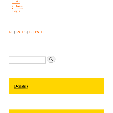
Links
Colofon
Login
NL
|
EN
|
DE
|
FR
|
ES
|
IT
Zoeken
Donaties