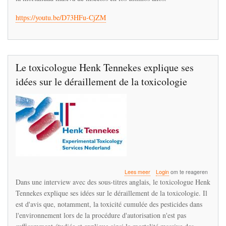
descarrilamiento
de
https://youtu.be/D73HFu-CjZM
la
toxicología
Le toxicologue Henk Tennekes explique ses
idées sur le déraillement de la toxicologie
over
Lees meer
Login
om te reageren
Le
Dans une interview avec des sous-titres anglais, le toxicologue Henk
toxicologue
Tennekes explique ses idées sur le déraillement de la toxicologie. Il
Henk
est d'avis que, notamment, la toxicité cumulée des pesticides dans
Tennekes
explique
l'environnement lors de la procédure d'autorisation n'est pas
ses