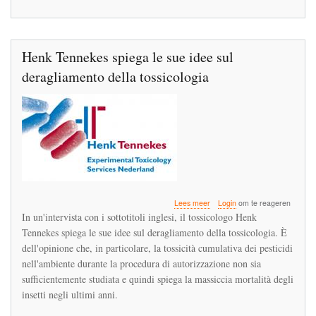
Henk Tennekes spiega le sue idee sul
deragliamento della tossicologia
over
Lees meer
Login
om te reageren
Henk
In un'intervista con i sottotitoli inglesi, il tossicologo Henk
Tennekes
Tennekes spiega le sue idee sul deragliamento della tossicologia. È
spiega
dell'opinione che, in particolare, la tossicità cumulativa dei pesticidi
le
sue
nell'ambiente durante la procedura di autorizzazione non sia
idee
sufficientemente studiata e quindi spiega la massiccia mortalità degli
sul
insetti negli ultimi anni.
deragliamento
della