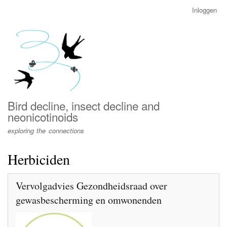
Overslaan
Inloggen
User
en
account
naar
menu
de
inhoud
gaan
Bird decline, insect decline and
neonicotinoids
exploring the connections
Herbiciden
Vervolgadvies Gezondheidsraad over
gewasbescherming en omwonenden