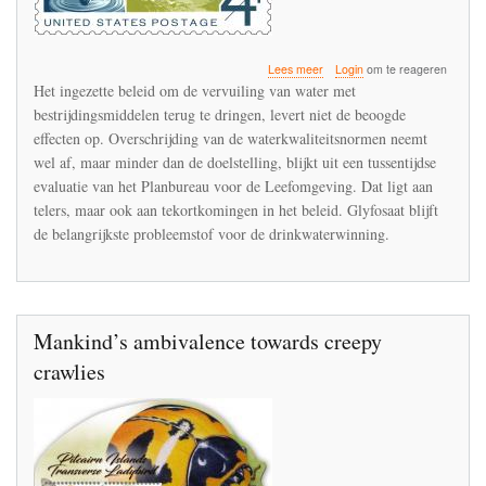
over
Lees meer
Login
om te reageren
PBL:
Het ingezette beleid om de vervuiling van water met
terugdringen
bestrijdingsmiddelen terug te dringen, levert niet de beoogde
watervervuiling
effecten op. Overschrijding van de waterkwaliteitsnormen neemt
door
bestrijdingsmiddelen
wel af, maar minder dan de doelstelling, blijkt uit een tussentijdse
blijft
evaluatie van het Planbureau voor de Leefomgeving. Dat ligt aan
achter
telers, maar ook aan tekortkomingen in het beleid. Glyfosaat blijft
bij
de belangrijkste probleemstof voor de drinkwaterwinning.
de
doelstellingen
Mankind’s ambivalence towards creepy
crawlies