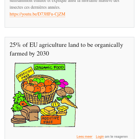
suffisamment étudiée et explique ainsi la mortalité massive des
idées
insectes ces dernières années.
sur
https://youtu.be/D73HFu-CjZM
le
déraillement
de
la
toxicologie
25% of EU agriculture land to be organically
farmed by 2030
over
Lees meer
Login
om te reageren