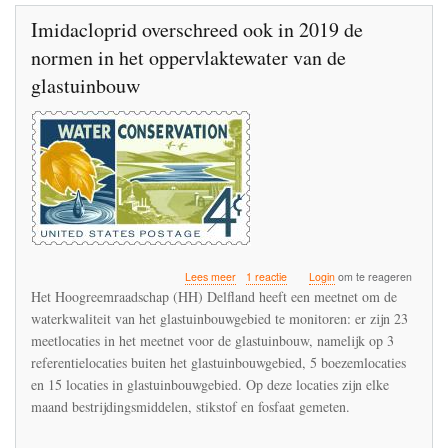
Imidacloprid overschreed ook in 2019 de
normen in het oppervlaktewater van de
glastuinbouw
over
Lees meer
1 reactie
Login
om te reageren
Imidacloprid
Het Hoogreemraadschap (HH) Delfland heeft een meetnet om de
overschreed
waterkwaliteit van het glastuinbouwgebied te monitoren: er zijn 23
ook
meetlocaties in het meetnet voor de glastuinbouw, namelijk op 3
in
2019
referentielocaties buiten het glastuinbouwgebied, 5 boezemlocaties
de
en 15 locaties in glastuinbouwgebied. Op deze locaties zijn elke
normen
maand bestrijdingsmiddelen, stikstof en fosfaat gemeten.
in
het
oppervlaktewater