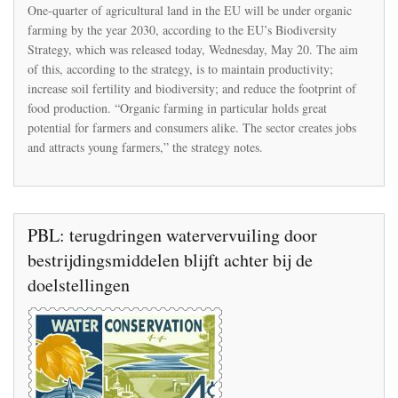
25%
One-quarter of agricultural land in the EU will be under organic
of
farming by the year 2030, according to the EU’s Biodiversity
EU
Strategy, which was released today, Wednesday, May 20. The aim
agriculture
land
of this, according to the strategy, is to maintain productivity;
to
increase soil fertility and biodiversity; and reduce the footprint of
be
food production. “Organic farming in particular holds great
organically
potential for farmers and consumers alike. The sector creates jobs
farmed
by
and attracts young farmers,” the strategy notes.
2030
PBL: terugdringen watervervuiling door
bestrijdingsmiddelen blijft achter bij de
doelstellingen