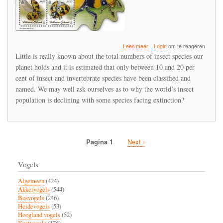
over
Lees meer
Login
om te reageren
Mankind’s
Little is really known about the total numbers of insect species our
ambivalence
planet holds and it is estimated that only between 10 and 20 per
towards
cent of insect and invertebrate species have been classified and
creepy
crawlies
named. We may well ask ourselves as to why the world’s insect
population is declining with some species facing extinction?
Pagina 1
Volgende
Next ›
Paginatie
pagina
Vogels
Algemeen
(424)
Akkervogels
(544)
Bosvogels
(246)
Heidevogels
(53)
Hoogland vogels
(52)