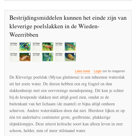
van
de
glastuinbouw
Bestrijdingsmiddelen kunnen het einde zijn van
kleverige poelslakken in de Wieden-
Weerribben
over
Lees meer
Login
om te reageren
Bestrijdingsmiddelen
De Kleverige poelslak (Myxas glutinosa) is een inheemse waterslak
kunnen
uit het zoete water. De dieren hebben een erg fragiel en dun
het
slakkenhuisje met een oorvormige mondopening. Dit kun je echter
einde
zijn
bij de kruipende slakken niet altijd goed zien, omdat ze de
van
buitenkant van het lichaam (de mantel) er bijna altijd omheen
kleverige
schuiven. Andere waterslakken doen dat niet. Hierdoor lijken ze op
poelslakken
één tot anderhalve centimeter grote, geelbruine, plakkerige
in
de
slijmklompjes. Deze uiterst kritische soort kan alleen leven in zeer
Wieden-
schoon, helder, min of meer stilstaand water.
Weerribben