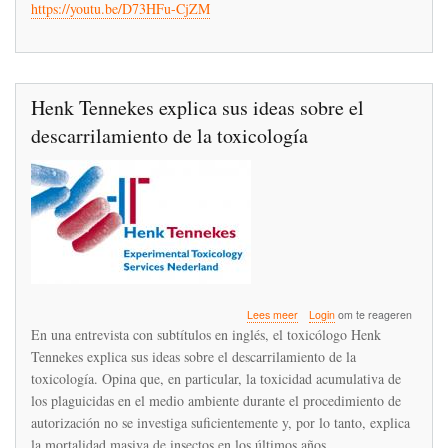
https://youtu.be/D73HFu-CjZM
tossicologia
Henk Tennekes explica sus ideas sobre el
descarrilamiento de la toxicología
over
Lees meer
Login
om te reageren
Henk
En una entrevista con subtítulos en inglés, el toxicólogo Henk
Tennekes
Tennekes explica sus ideas sobre el descarrilamiento de la
explica
toxicología. Opina que, en particular, la toxicidad acumulativa de
sus
ideas
los plaguicidas en el medio ambiente durante el procedimiento de
sobre
autorización no se investiga suficientemente y, por lo tanto, explica
el
la mortalidad masiva de insectos en los últimos años.