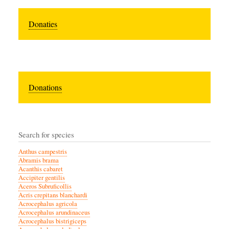
Donaties
Donations
Search for species
Anthus campestris
Abramis brama
Acanthis cabaret
Accipiter gentilis
Aceros Subruficollis
Acris crepitans blanchardi
Acrocephalus agricola
Acrocephalus arundinaceus
Acrocephalus bistrigiceps