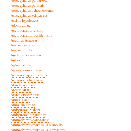
Acrocephalus paludicola
Acrocephalus palustris
Acrocephalus schoenobaenus
Acrocephalus scirpaceus
Actitis hypoleucos
Adonis annua
Aechmophorus clarkii
Aechmophorus occidentalis
Aegolius funereus
Aeshna isoceles
Aeshna viridis
Agelaius phoeniceus
Aglais io
Aglais urticae
Agrostemma githago
Aipysurus apraefrontalis
Aipysurus foliosquama
Alauda arvensis
Alcedo atthis
Alytes obstetricans
Amara fusca
Amazilia luciae
Ambystoma bishopi
Ambystoma cingulatum
Ammodramus caudacutus
Ammodramus maritimus mirabilis
Ammodramus maritimus nigrescens