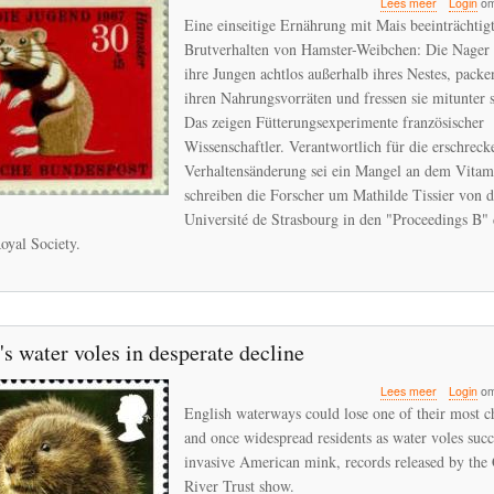
over
Lees meer
Login
om
Mais
Eine einseitige Ernährung mit Mais beeinträchtigt
macht
Brutverhalten von Hamster-Weibchen: Die Nager
Hamster
ihre Jungen achtlos außerhalb ihres Nestes, packe
zu
Rabenmüt
ihren Nahrungsvorräten und fressen sie mitunter s
-
Das zeigen Fütterungsexperimente französischer
Weibchen
Wissenschaftler. Verantwortlich für die erschreck
fressen
Verhaltensänderung sei ein Mangel an dem Vitam
ihre
Jungen
schreiben die Forscher um Mathilde Tissier von d
Université de Strasbourg in den "Proceedings B" 
oyal Society.
s water voles in desperate decline
over
Lees meer
Login
om
England's
English waterways could lose one of their most c
water
and once widespread residents as water voles suc
voles
invasive American mink, records released by the
in
desperate
River Trust show.