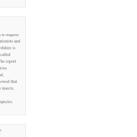
 te reageren
tionists and
dshire is
-called
The report
ross
nd,
ire
howed that
 insects.
species.
f