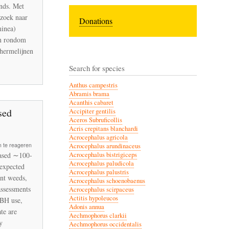
onds. Met
rzoek naar
Donations
minea)
en rondom
hermelijnen
igen
Search for species
Anthus campestris
Abramis brama
Acanthis cabaret
sed
Accipiter gentilis
Aceros Subruficollis
Acris crepitans blanchardi
Acrocephalus agricola
 te reageren
Acrocephalus arundinaceus
eased ∼100-
Acrocephalus bistrigiceps
Acrocephalus paludicola
 expected
Acrocephalus palustris
nt weeds,
Acrocephalus schoenobaenus
assessments
Acrocephalus scirpaceus
Actitis hypoleucos
GBH use,
Adonis annua
te are
Aechmophorus clarkii
y
Aechmophorus occidentalis