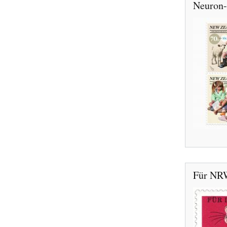
Neuron-
Für NRW