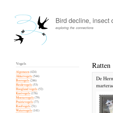
User
account
Bird decline, insect
menu
exploring the connections
Ratten
Vogels
Algemeen
(424)
Akkervogels
(544)
De Herme
Bosvogels
(246)
martera
Heidevogels
(53)
Hoogland vogels
(52)
Kustvogels
(176)
Moerasvogels
(79)
Prairievogels
(77)
Roofvogels
(51)
Watervogels
(141)