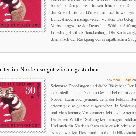
Kampf
bedrohten Säugetieres, das seit Jahren einen Sta
um
der Roten Liste hat, können nur noch in wenigen
den
Bundesländern nachgewiesen werden. Das belegt 
Feldhamst
Verbreitungskarte der Deutschen Wildtier Stiftun
schon
verloren!
Forschungsinstituts Senckenberg. Die Karte zeigt
dramatisch der Rückgang des sympathischen Säuget
ster im Norden so gut wie ausgestorben
over
Lees meer
Login
om
Feldhamst
Schwarze Knopfaugen und dicke Bäckchen: Der 
im
sieht niedlich aus. Doch zu Gesicht bekommt de
Norden
Norden kaum noch jemand, denn der Feldhamster
so
gut
cricetus) ist so gut wie ausgestorben. In Schleswi
wie
und Mecklenburg-Vorpommern lebt nach Angabe
ausgestor
Deutschen Wildtier Stiftung kein einziger Feldha
Und auch für Niedersachsen sieht es schlecht aus:
es noch wenige Tiere rund um die die Hildeshei