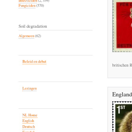
Insecticiden
(2, 559)
Fungiciden
(570)
Soil degradation
Algemeen
(62)
Beleid en debat
britischen R
Lezingen
England'
NL Home
English
Deutsch