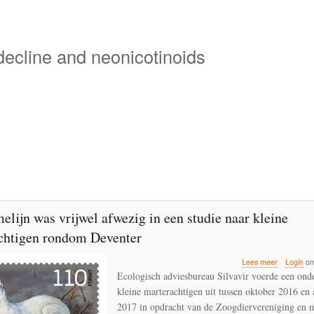
Overslaan
en
naar
 decline and neonicotinoids
de
inhoud
gaan
lijn was vrijwel afwezig in een studie naar kleine
chtigen rondom Deventer
over
Lees meer
Login
om
De
Ecologisch adviesbureau Silvavir voerde een ond
Hermelijn
kleine marterachtigen uit tussen oktober 2016 en 
was
2017 in opdracht van de Zoogdiervereniging en 
vrijwel