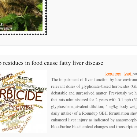
decline
residues in food cause fatty liver disease
over
Lees meer
Login
om
Roundup
The impairment of liver function by low environ
residues
relevant doses of glyphosate-based herbicides (GBH
in
debatable and unresolved matter. Previously we 
food
cause
that rats administered for 2 years with 0.1 ppb (5
fatty
glyphosate equivalent dilution; 4 ng/kg body wei
liver
daily intake) of a Roundup GBH formulation sho
disease
enhanced liver injury as indicated by anatomorph
blood/urine biochemical changes and transcriptom