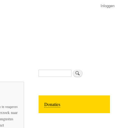
Inloggen
Zoeken
Donaties
 te reageren
erzoek naar
augustus
met