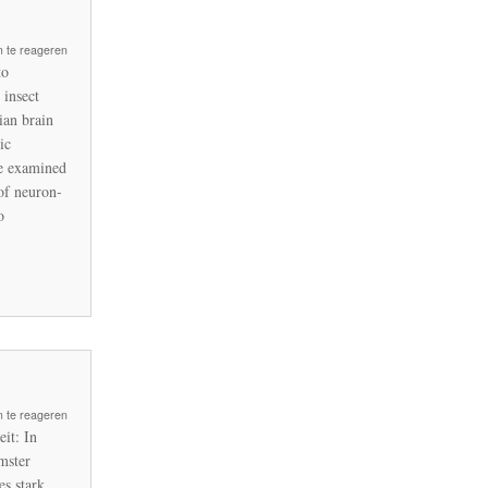
 te reageren
oid
to
s
 insect
an brain
ic
n
we examined
of neuron-
o
m
 te reageren
it: In
mster
s stark