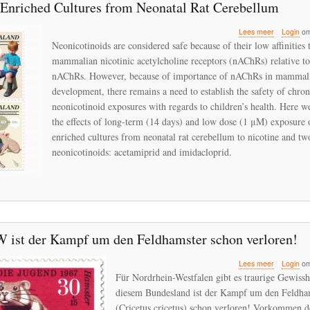
Enriched Cultures from Neonatal Rat Cerebellum
over
Lees meer
Login
om
Neonicotin
Neonicotinoids are considered safe because of their low affinities 
Insecticide
mammalian nicotinic acetylcholine receptors (nAChRs) relative to
Alter
nAChRs. However, because of importance of nAChRs in mammali
the
Gene
development, there remains a need to establish the safety of chron
Expressio
neonicotinoid exposures with regards to children’s health. Here 
Profile
the effects of long-term (14 days) and low dose (1 μM) exposure 
of
enriched cultures from neonatal rat cerebellum to nicotine and tw
Neuron-
Enriched
neonicotinoids: acetamiprid and imidacloprid.
Cultures
from
Neonatal
Rat
Cerebellu
 ist der Kampf um den Feldhamster schon verloren!
over
Lees meer
Login
om
Für
Für Nordrhein-Westfalen gibt es traurige Gewisshe
NRW
diesem Bundesland ist der Kampf um den Feldha
ist
(Cricetus cricetus) schon verloren! Vorkommen de
der