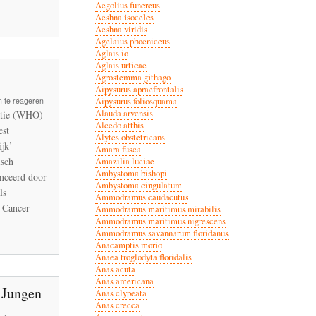
-
Aegolius funereus
Aeshna isoceles
?
Aeshna viridis
Agelaius phoeniceus
Aglais io
Aglais urticae
Agrostemma githago
Aipysurus apraefrontalis
Aipysurus foliosquama
 te reageren
by
Alauda arvensis
atie (WHO)
Alcedo atthis
est
Alytes obstetricans
ijk’
Amara fusca
isch
Amazilia luciae
Ambystoma bishopi
anceerd door
Ambystoma cingulatum
ls
Ammodramus caudacutus
 Cancer
Ammodramus maritimus mirabilis
Ammodramus maritimus nigrescens
Ammodramus savannarum floridanus
Anacamptis morio
Anaea troglodyta floridalis
Anas acuta
Anas americana
 Jungen
Anas clypeata
Anas crecca