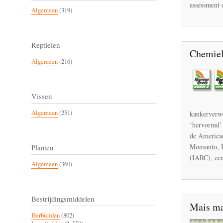
assessment 
Algemeen
(319)
Reptielen
Chemiel
Algemeen
(216)
Vissen
Algemeen
(251)
kankerverwe
‘hervormd’ 
de American
Monsanto, B
Planten
(IARC), een
Algemeen
(360)
Bestrijdingsmiddelen
Mais ma
Herbiciden
(802)