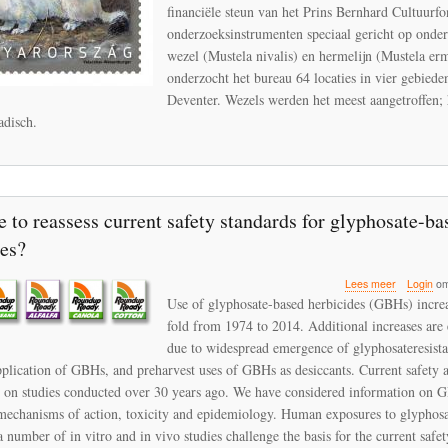
afwezig
financiële steun van het Prins Bernhard Cultuurf
in
onderzoeksinstrumenten speciaal gericht op onde
een
wezel (Mustela nivalis) en hermelijn (Mustela er
studie
onderzocht het bureau 64 locaties in vier gebied
naar
kleine
Deventer. Wezels werden het meest aangetroffen; 
marteracht
adisch.
rondom
Deventer
me to reassess current safety standards for glyphosate-ba
des?
over
Lees meer
Login
om
Is
Use of glyphosate-based herbicides (GBHs) incr
it
fold from 1974 to 2014. Additional increases are
time
due to widespread emergence of glyphosateresista
to
reassess
pplication of GBHs, and preharvest uses of GBHs as desiccants. Current safety 
current
y on studies conducted over 30 years ago. We have considered information on 
safety
mechanisms of action, toxicity and epidemiology. Human exposures to glyphosa
standards
a number of in vitro and in vivo studies challenge the basis for the current safet
for