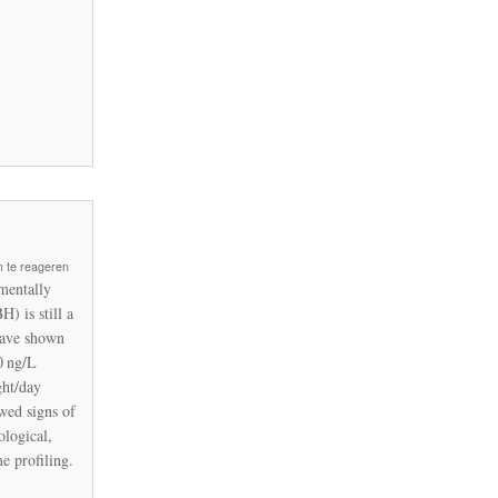
 te reageren
mentally
) is still a
have shown
0 ng/L
ght/day
wed signs of
ological,
e profiling.