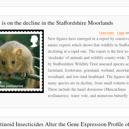
 is on the decline in the Staffordshire Moorlands
over
Lees meer
Login
om
Wildlife
New figures have emerged in a report by conserva
is
nature experts which shows that wildlife in Staffor
on
declining at a rapid rate. The report is the first so
the
decline
'stocktake' of animals and wildlife county-wide. 
in
by Staffordshire Wildlife Trust assessed species ac
the
farmland, freshwater, grassland, wetland, moorla
Staffordsh
woodland, and low-land heathland. The figures s
Moorlands
many species are in decline, from small rodents to
These include the hazel dormouse (Muscardinus
avellanarius), water vole, and numerous butterfly 
inoid Insecticides Alter the Gene Expression Profile o