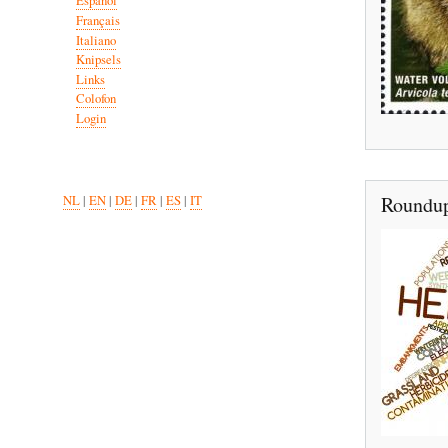
Español
Français
Italiano
Knipsels
Links
Colofon
Login
Roundup 
NL
|
EN
|
DE
|
FR
|
ES
|
IT