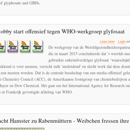
glyphosate
of glyphosate and GBHs.
based
herbicides
obby start offensief tegen WHO-werkgroep glyfosaat
over
Lees meer
Login
om
Chemielob
De werkgroep van de Wereldgezondheidsorganis
start
die in maart 2015 concludeerde dat 's werelds me
offensief
gebruikte onkruidverdelger glyfosaat ‘waarschijnl
tegen
WHO-
kkend is voor mensen, verricht zulk 'misleidend' en slecht werk dat deze drast
werkgroep
zou moeten worden. Dat is de centrale boodschap van een media-offensief gel
glyfosaat
 Chemistry Council (ACC), de Amerikaanse frontgroep van chemiebedrijven a
ayer en Dow Chemical. Het gaat om het International Agency for Research on
 in Frankrijk gevestigde afdeling van WHO.
cht Hamster zu Rabenmüttern - Weibchen fressen ihre