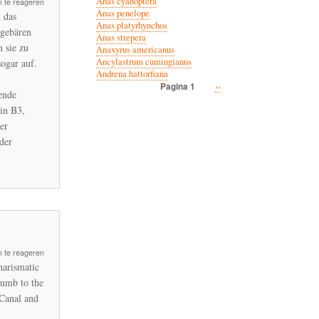
Anas cyanoptera
 te reageren
Anas penelope
 das
Anas platyrhynchos
 gebären
Anas strepera
n sie zu
Anaxyrus americanus
Ancylastrum cumingianus
tern
ogar auf.
Andrena hattorfiana
Volgende
››
Pagina 1
ende
Paginatie
pagina
in B3,
er
der
 te reageren
harismatic
cumb to the
 Canal and