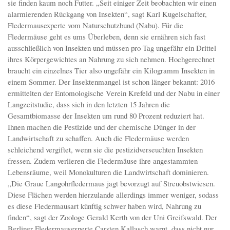
sie finden kaum noch Futter. „Seit einiger Zeit beobachten wir einen
alarmierenden Rückgang von Insekten“, sagt Karl Kugelschafter,
Fledermausexperte vom Naturschutzbund (Nabu). Für die
Fledermäuse geht es ums Überleben, denn sie ernähren sich fast
ausschließlich von Insekten und müssen pro Tag ungefähr ein Drittel
ihres Körpergewichtes an Nahrung zu sich nehmen. Hochgerechnet
braucht ein einzelnes Tier also ungefähr ein Kilogramm Insekten in
einem Sommer. Der Insektenmangel ist schon länger bekannt: 2016
ermittelten der Entomologische Verein Krefeld und der Nabu in einer
Langzeitstudie, dass sich in den letzten 15 Jahren die
Gesamtbiomasse der Insekten um rund 80 Prozent reduziert hat.
Ihnen machen die Pestizide und der chemische Dünger in der
Landwirtschaft zu schaffen. Auch die Fledermäuse werden
schleichend vergiftet, wenn sie die pestizidverseuchten Insekten
fressen. Zudem verlieren die Fledermäuse ihre angestammten
Lebensräume, weil Monokulturen die Landwirtschaft dominieren.
„Die Graue Langohrfledermaus jagt bevorzugt auf Streuobstwiesen.
Diese Flächen werden hierzulande allerdings immer weniger, sodass
es diese Fledermausart künftig schwer haben wird, Nahrung zu
finden“, sagt der Zoologe Gerald Kerth von der Uni Greifswald. Der
Berliner Fledermausexperte Carsten Kallasch warnt, dass nicht nur