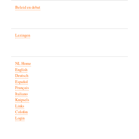
Beleid en debat
Lezingen
NL Home
English
Deutsch
Español
Français
Italiano
Knipsels
Links
Colofon
Login