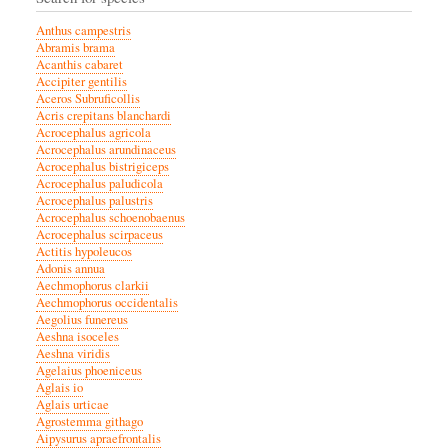
Anthus campestris
Abramis brama
Acanthis cabaret
Accipiter gentilis
Aceros Subruficollis
Acris crepitans blanchardi
Acrocephalus agricola
Acrocephalus arundinaceus
Acrocephalus bistrigiceps
Acrocephalus paludicola
Acrocephalus palustris
Acrocephalus schoenobaenus
Acrocephalus scirpaceus
Actitis hypoleucos
Adonis annua
Aechmophorus clarkii
Aechmophorus occidentalis
Aegolius funereus
Aeshna isoceles
Aeshna viridis
Agelaius phoeniceus
Aglais io
Aglais urticae
Agrostemma githago
Aipysurus apraefrontalis