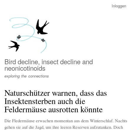
Overslaan
Inloggen
User
en
account
naar
menu
de
inhoud
gaan
Bird decline, insect decline and
neonicotinoids
exploring the connections
Naturschützer warnen, dass das
Insektensterben auch die
Feldermäuse ausrotten könnte
Die Fledermäuse erwachen momentan aus dem Winterschlaf. Nachts
gehen sie auf die Jagd, um ihre leeren Reserven aufzutanken. Doch