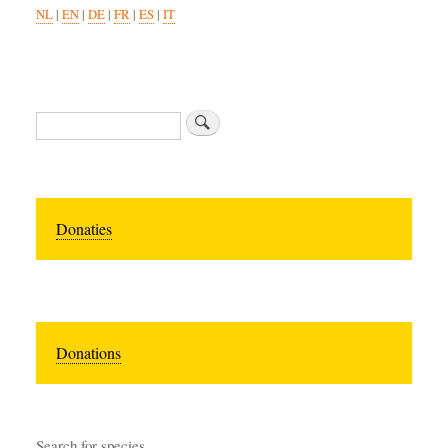
NL
|
EN
|
DE
|
FR
|
ES
|
IT
Zoeken
Donaties
Donations
Search for species