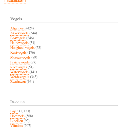
Insecticiden
Vogels
Algemeen
(424)
Akkervogels
(544)
Bosvogels
(246)
Heidevogels
(53)
Hoogland vogels
(52)
Kustvogels
(176)
Moerasvogels
(79)
Prairievogels
(77)
Roofvogels
(51)
Watervogels
(141)
Weidevogels
(343)
Zwaluwen
(161)
Insecten
Bijen
(1, 133)
Hommels
(568)
Libellen
(92)
Vlinders
(507)