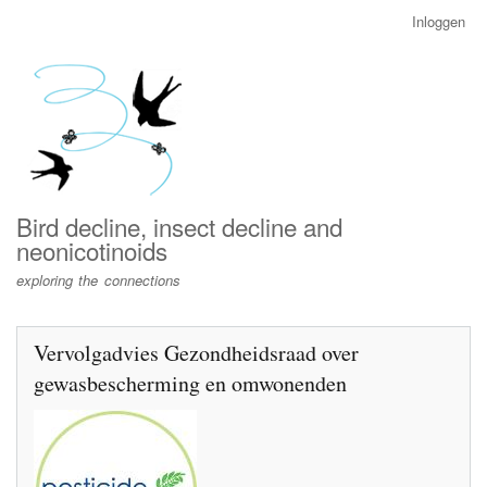
Overslaan
Inloggen
User
en
account
naar
menu
de
inhoud
gaan
Bird decline, insect decline and
neonicotinoids
exploring the connections
Vervolgadvies Gezondheidsraad over
gewasbescherming en omwonenden