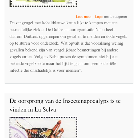
over
Lees meer
Login
om te reageren
Binnen
De zangvogel met kobaltblauwe kruin lijkt te kampen met een
een
besmettelijke ziekte. De Duitse natuurorganisatie Nabu heeft
week
daarom Duitsers opgeroepen om gevallen te melden en dode vogels
zijn
20.000
op te sturen voor onderzoek. Wat opvalt is dat vooralsnog weinig
ernstig
gevallen bekend zijn van vergelijkbare besmettingen bij andere
zieke
vogelsoorten. Volgens Nabu passen de symptomen niet bij een
of
bekende vogelziekte maar het lijkt te gaan om „een bacteriële
dode
pimpelmezen
infectie die onschadelijk is voor mensen”.
geregistreerd
in
Duitsland
De oorsprong van de Insectenapocalyps is te
vinden in La Selva