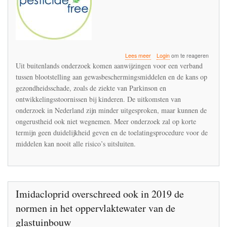
over
Lees meer
Login
om te reageren
Vervolgadvies
Uit buitenlands onderzoek komen aanwijzingen voor een verband
Gezondheidsraad
tussen blootstelling aan gewasbeschermingsmiddelen en de kans op
over
gezondheidsschade, zoals de ziekte van Parkinson en
gewasbescherming
en
ontwikkelingsstoornissen bij kinderen. De uitkomsten van
omwonenden
onderzoek in Nederland zijn minder uitgesproken, maar kunnen de
ongerustheid ook niet wegnemen. Meer onderzoek zal op korte
termijn geen duidelijkheid geven en de toelatingsprocedure voor de
middelen kan nooit alle risico’s uitsluiten.
Imidacloprid overschreed ook in 2019 de
normen in het oppervlaktewater van de
glastuinbouw