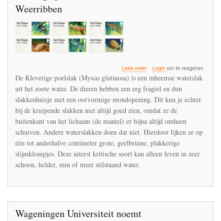
Weerribben
over
Lees meer
Login
om te reageren
Bestrijdingsmiddelen
De Kleverige poelslak (Myxas glutinosa) is een inheemse waterslak
kunnen
uit het zoete water. De dieren hebben een erg fragiel en dun
het
slakkenhuisje met een oorvormige mondopening. Dit kun je echter
einde
zijn
bij de kruipende slakken niet altijd goed zien, omdat ze de
van
buitenkant van het lichaam (de mantel) er bijna altijd omheen
kleverige
schuiven. Andere waterslakken doen dat niet. Hierdoor lijken ze op
poelslakken
één tot anderhalve centimeter grote, geelbruine, plakkerige
in
de
slijmklompjes. Deze uiterst kritische soort kan alleen leven in zeer
Wieden-
schoon, helder, min of meer stilstaand water.
Weerribben
Wageningen Universiteit noemt