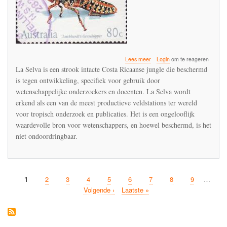
over
Lees meer
Login
om te reageren
De
La Selva is een strook intacte Costa Ricaanse jungle die beschermd
oorsprong
is tegen ontwikkeling, specifiek voor gebruik door
van
wetenschappelijke onderzoekers en docenten. La Selva wordt
de
Insectenapocalyps
erkend als een van de meest productieve veldstations ter wereld
is
voor tropisch onderzoek en publicaties. Het is een ongelooflijk
te
waardevolle bron voor wetenschappers, en hoewel beschermd, is het
vinden
niet ondoordringbaar.
in
La
Selva
Huidige
1
Pagina
2
Pagina
3
Pagina
4
Pagina
5
Pagina
6
Pagina
7
Pagina
8
Pagina
9
…
Paginatie
pagina
Volgende
Volgende ›
Laatste
Laatste »
pagina
pagina