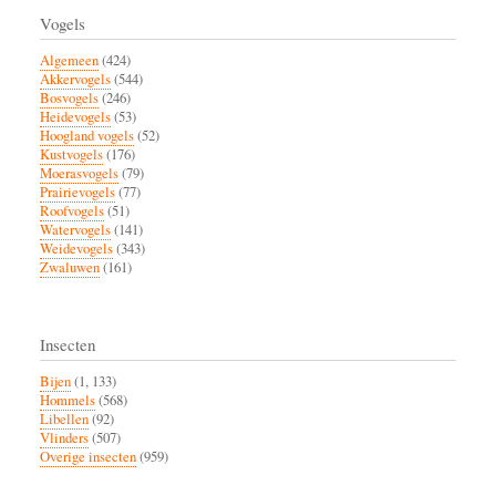
Vogels
Algemeen
(424)
Akkervogels
(544)
Bosvogels
(246)
Heidevogels
(53)
Hoogland vogels
(52)
Kustvogels
(176)
Moerasvogels
(79)
Prairievogels
(77)
Roofvogels
(51)
Watervogels
(141)
Weidevogels
(343)
Zwaluwen
(161)
Insecten
Bijen
(1, 133)
Hommels
(568)
Libellen
(92)
Vlinders
(507)
Overige insecten
(959)