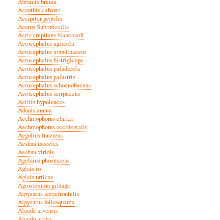
Abramis brama
Acanthis cabaret
Accipiter gentilis
Aceros Subruficollis
Acris crepitans blanchardi
Acrocephalus agricola
Acrocephalus arundinaceus
Acrocephalus bistrigiceps
Acrocephalus paludicola
Acrocephalus palustris
Acrocephalus schoenobaenus
Acrocephalus scirpaceus
Actitis hypoleucos
Adonis annua
Aechmophorus clarkii
Aechmophorus occidentalis
Aegolius funereus
Aeshna isoceles
Aeshna viridis
Agelaius phoeniceus
Aglais io
Aglais urticae
Agrostemma githago
Aipysurus apraefrontalis
Aipysurus foliosquama
Alauda arvensis
Alcedo atthis