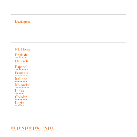
Lezingen
NL Home
English
Deutsch
Español
Français
Italiano
Knipsels
Links
Colofon
Login
NL
|
EN
|
DE
|
FR
|
ES
|
IT