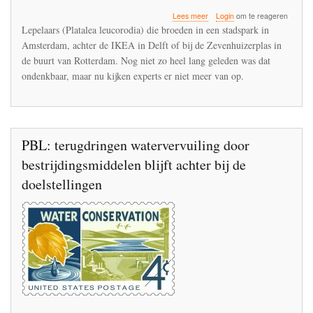
over
Lees meer
Login
om te reageren
De
Lepelaars (Platalea leucorodia) die broeden in een stadspark in
lepelaar
Amsterdam, achter de IKEA in Delft of bij de Zevenhuizerplas in
zit
de buurt van Rotterdam. Nog niet zo heel lang geleden was dat
in
de
ondenkbaar, maar nu kijken experts er niet meer van op.
lift
PBL: terugdringen watervervuiling door
bestrijdingsmiddelen blijft achter bij de
doelstellingen