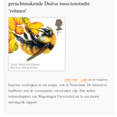
geruchtmakende Duitse insectenstudie
‘robuust’
over
Lees meer
Login
om te reageren
Wageningen
Insecten verdwijnen in rap tempo, ook in Nederland. De intensieve
Universiteit
landbouw zou de voornaamste veroorzaker zijn. Dat stellen
noemt
wetenschappers van Wageningen Universiteit nu in een nieuw,
geruchtmakende
Duitse
omvangrijk rapport.
insectenstudie
‘robuust’