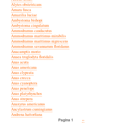
Alytes obstetricans
Amara fusca
Amazilia luciae
Ambystoma bishopi
Ambystoma cingulatum
Ammodramus caudacutus
Ammodramus maritimus mirabilis
Ammodramus maritimus nigrescens
Ammodramus savannarum floridanus
Anacamptis morio
Anaea troglodyta floridalis
Anas acuta
Anas americana
Anas clypeata
Anas crecca
Anas cyanoptera
Anas penelope
Anas platyrhynchos
Anas strepera
Anaxyrus americanus
Ancylastrum cumingianus
Andrena hattorfiana
Volgende
››
Pagina 1
Paginatie
pagina