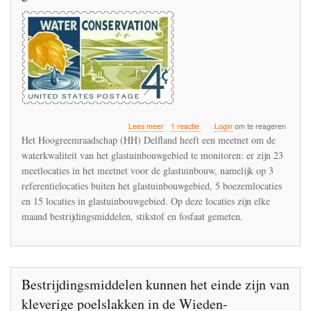
over
Lees meer
1 reactie
Login
om te reageren
Imidacloprid
Het Hoogreemraadschap (HH) Delfland heeft een meetnet om de
overschreed
waterkwaliteit van het glastuinbouwgebied te monitoren: er zijn 23
ook
meetlocaties in het meetnet voor de glastuinbouw, namelijk op 3
in
2019
referentielocaties buiten het glastuinbouwgebied, 5 boezemlocaties
de
en 15 locaties in glastuinbouwgebied. Op deze locaties zijn elke
normen
maand bestrijdingsmiddelen, stikstof en fosfaat gemeten.
in
het
oppervlaktewater
van
de
glastuinbouw
Bestrijdingsmiddelen kunnen het einde zijn van
kleverige poelslakken in de Wieden-