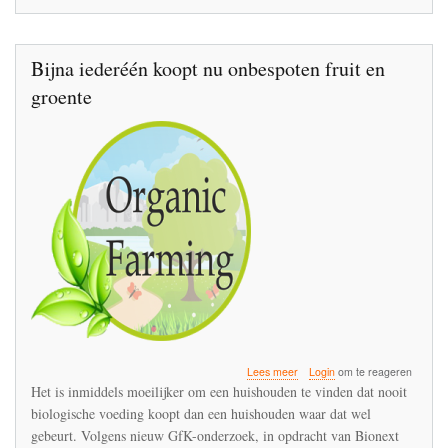
Bijna iederéén koopt nu onbespoten fruit en
groente
over
Lees meer
Login
om te reageren
Bijna
Het is inmiddels moeilijker om een huishouden te vinden dat nooit
iederéén
biologische voeding koopt dan een huishouden waar dat wel
koopt
gebeurt. Volgens nieuw GfK-onderzoek, in opdracht van Bionext
nu