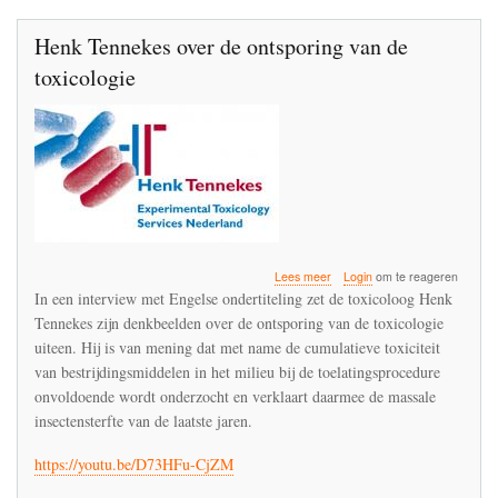
Henk Tennekes over de ontsporing van de
toxicologie
over
Lees meer
Login
om te reageren
Henk
In een interview met Engelse ondertiteling zet de toxicoloog Henk
Tennekes
Tennekes zijn denkbeelden over de ontsporing van de toxicologie
over
uiteen. Hij is van mening dat met name de cumulatieve toxiciteit
de
ontsporing
van bestrijdingsmiddelen in het milieu bij de toelatingsprocedure
van
onvoldoende wordt onderzocht en verklaart daarmee de massale
de
insectensterfte van de laatste jaren.
toxicologie
https://youtu.be/D73HFu-CjZM