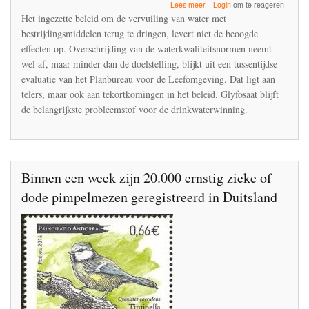
over
Lees meer
Login
om te reageren
PBL:
Het ingezette beleid om de vervuiling van water met
terugdringen
bestrijdingsmiddelen terug te dringen, levert niet de beoogde
watervervuiling
effecten op. Overschrijding van de waterkwaliteitsnormen neemt
door
bestrijdingsmiddelen
wel af, maar minder dan de doelstelling, blijkt uit een tussentijdse
blijft
evaluatie van het Planbureau voor de Leefomgeving. Dat ligt aan
achter
telers, maar ook aan tekortkomingen in het beleid. Glyfosaat blijft
bij
de belangrijkste probleemstof voor de drinkwaterwinning.
de
doelstellingen
Binnen een week zijn 20.000 ernstig zieke of
dode pimpelmezen geregistreerd in Duitsland